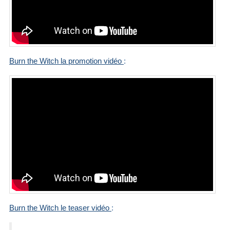
Burn the Witch la promotion vidéo
:
Burn the Witch le teaser vidéo
: