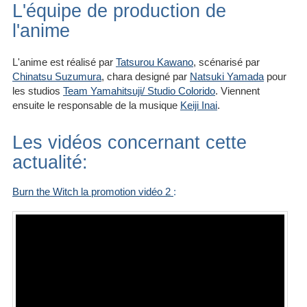
L'équipe de production de
l'anime
L'anime est réalisé par
Tatsurou Kawano
, scénarisé par
Chinatsu Suzumura
, chara designé par
Natsuki Yamada
pour
les studios
Team Yamahitsuji/ Studio Colorido
. Viennent
ensuite le responsable de la musique
Keiji Inai
.
Les vidéos concernant cette
actualité:
Burn the Witch la promotion vidéo 2
: