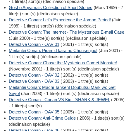
- 1 titre(s) sorti(s) (déclinaison spéciale)
Gosho Aoyama's Collection of Short Stories
(Mars 1999) - 7
titre(s) sorti(s) (déclinaison spéciale)
Detective Conan: Let's Experience the Jomon Period!
(Juin
1999) - 1 titre(s) sorti(s) (déclinaison spéciale)
Detective Conan: The Internet - The Mysterious E-mail Case
(Juin 2000) - 1 titre(s) sorti(s) (déclinaison spéciale)
Detective Conan - OAV 01
( 2001) - 1 titre(s) sorti(s)
Meitantei Conan: Piramid kara no Chousenjou!
(Juin 2001) -
1 titre(s) sorti(s) (déclinaison spéciale)
Detective Conan: Chase the Mysterious Comet Monster!
(Novembre 2001) - 1 titre(s) sorti(s) (déclinaison spéciale)
Detective Conan - OAV 02
( 2002) - 1 titre(s) sorti(s)
Detective Conan - OAV 03
( 2003) - 1 titre(s) sorti(s)
Meitantei Conan: Machi Tanken! Doubutsu Mark wo Get
Seyo!
(Juin 2003) - 1 titre(s) sorti(s) (déclinaison spéciale)
Detective Conan - Conan VS Kid - SHARK & JEWEL
( 2005)
- 1 titre(s) sorti(s)
Detective Conan - OAV 05
( 2005) - 1 titre(s) sorti(s)
Detective Conan: Anti-Crime Guide
( 2006) - 1 titre(s) sorti(s)
(déclinaison spéciale)
Detective Conan - OAV 06
( 2006) - 1 titre(s) sorti(s)