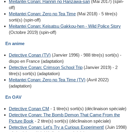
Meitantei Conan: Hannin no Hanzawa-san
(Mai 2017) (spin-
off)
Meitantei Conan: Zero no Tea Time
(Mai 2018) - 5 titre(s)
sorti(s) (spin-off)
Meitantei Conan: Keisatsu Gakkou-hen - Wild Police Story
(Octobre 2019) (spin-off)
En anime
Detective Conan (TV)
(Janvier 1996) - 988 titre(s) sorti(s) -
dispo en France (adaptation)
Detective Conan: Crimson School Trip
(Janvier 2019) - 2
titre(s) sorti(s) (adaptation)
Meitantei Conan: Zero no Tea Time (TV)
(Avril 2022)
(adaptation)
En OAV
Detective Conan CM
- 1 titre(s) sorti(s) (déclinaison spéciale)
Detective Conan: The Bomb Demon That Came From the
Picture Book
- 2 titre(s) sorti(s) (déclinaison spéciale)
Detective Conan: Let's Try a Curious Experiment!
(Juin 1998)