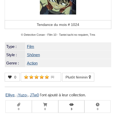
Tendance du mois #
1024
© Detective Conan - Film 10 - Tantei tachi no requiem, Tms
Type :
Film
Style :
Shônen
Genre :
Action
0
Plutôt féminin
[
1
]
Elliye
,
-Yuzo-
,
JTw0
l'ont ajouté à leur collection.
0
0
3
0