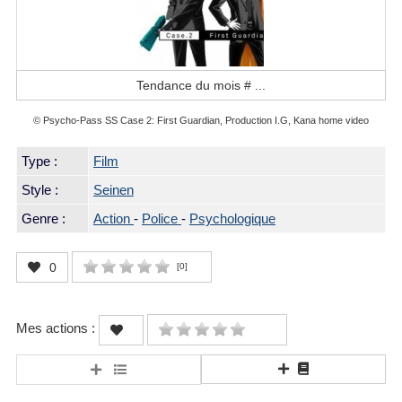
Tendance du mois #
...
© Psycho-Pass SS Case 2: First Guardian, Production I.G, Kana home video
Type :
Film
Style :
Seinen
Genre :
Action
-
Police
-
Psychologique
0
[
0
]
Mes actions :