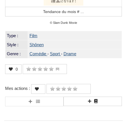
Tendance du mois #
...
© Slam Dunk Movie
Type :
Film
Style :
Shônen
Genre :
Comédie
-
Sport
-
Drame
0
[
0
]
Mes actions :