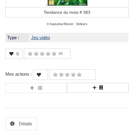
Tendance du mois #
383
© Inazuma Eleven : Strikers
Type :
Jeu vidéo
0
[
0
]
Mes actions :
Détails