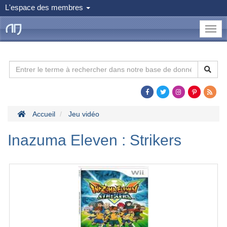
L'espace des membres
le
Dojo
Man
Accueil
Jeu vidéo
Inazuma Eleven : Strikers