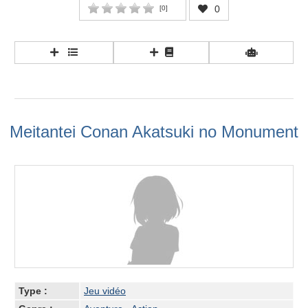
0
[
0
]
Meitantei Conan Akatsuki no Monument
Type :
Jeu vidéo