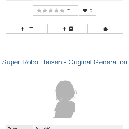
0
[
0
]
Super Robot Taisen - Original Generation
Type :
Jeu vidéo