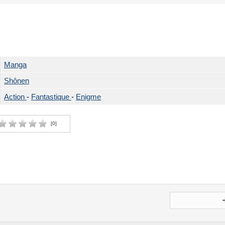
Manga
Shônen
Action
-
Fantastique
-
Enigme
[
0
]