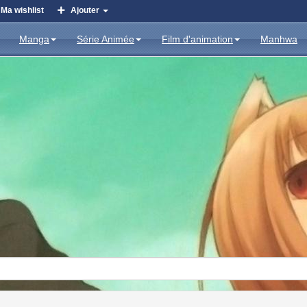
Ma wishlist
Ajouter
Manga
Série Animée
Film d'animation
Manhwa