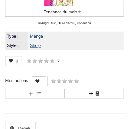
Tendance du mois #
...
© Angel Blue, Hiura Satoru, Kodansha
Type :
Manga
Style :
Shôjo
0
[
0
]
Mes actions :
Détails