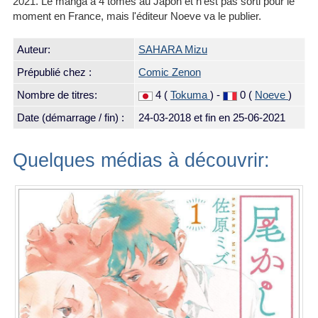
2021. Le manga a 4 tomes au Japon et n'est pas sorti pour le
moment en France, mais l'éditeur Noeve va le publier.
Auteur:
SAHARA Mizu
Prépublié chez :
Comic Zenon
Nombre de titres:
4 (
Tokuma
) -
0 (
Noeve
)
Date (démarrage / fin) :
24-03-2018
et fin en 25-06-2021
Quelques médias à découvrir: