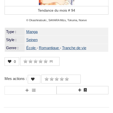
Tendance du mois #
94
© Okashiratsuki., SAHARA Mizu, Tokuma, Noeve
Type :
Manga
Style :
Seinen
Genre :
École
-
Romantique
-
Tranche de vie
0
[
0
]
Mes actions :