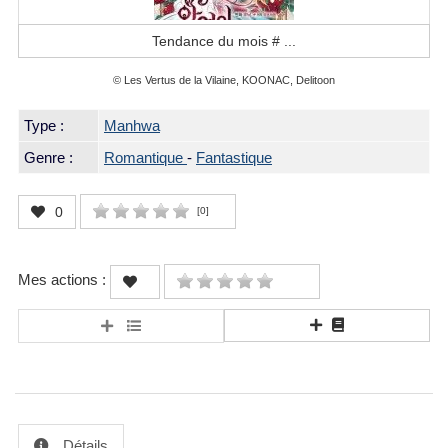
Tendance du mois #
...
© Les Vertus de la Vilaine, KOONAC, Delitoon
Type :
Manhwa
Genre :
Romantique
-
Fantastique
0
[
0
]
Mes actions :
Détails