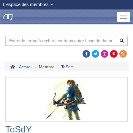
L'espace des membres
le
Dojo
Man
Accueil
Membre
TeSdY
TeSdY