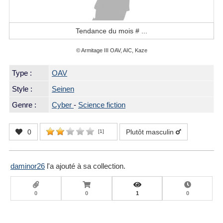
Tendance du mois #
...
© Armitage III OAV, AIC, Kaze
Type :
OAV
Style :
Seinen
Genre :
Cyber
-
Science fiction
0
Plutôt masculin
[
1
]
daminor26
l'a ajouté à sa collection.
0
0
1
0