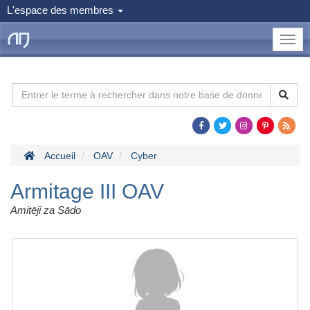
L'espace des membres
le
Dojo
Man
Accueil
OAV
Cyber
Armitage III OAV
Amitēji za Sādo