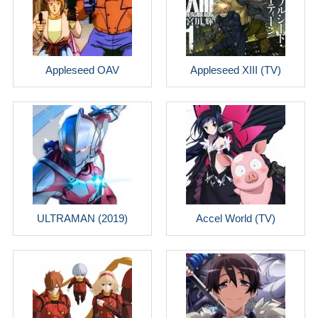
Appleseed OAV
Appleseed XIII (TV)
ULTRAMAN (2019)
Accel World (TV)