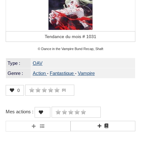
Tendance du mois #
1031
© Dance in the Vampire Bund Recap, Shaft
Type :
OAV
Genre :
Action
-
Fantastique
-
Vampire
0
[
0
]
Mes actions :