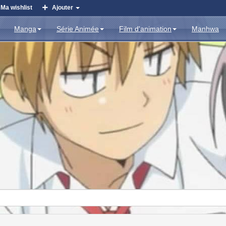
Ma wishlist
Ajouter
Manga
Série Animée
Film d'animation
Manhwa