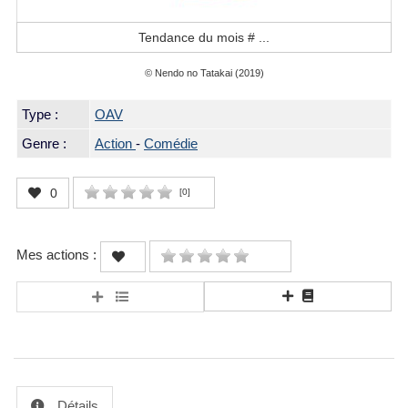
Tendance du mois #
...
© Nendo no Tatakai (2019)
Type :
OAV
Genre :
Action
-
Comédie
0
[
0
]
Mes actions :
Détails