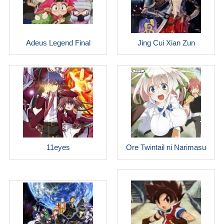
Adeus Legend Final
Jing Cui Xian Zun
11eyes
Ore Twintail ni Narimasu