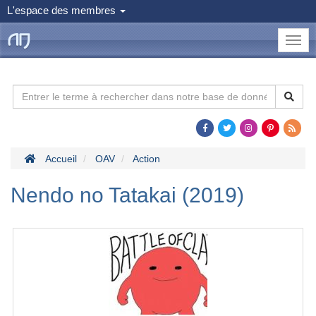
L'espace des membres
le
Dojo
Man
Accueil
OAV
Action
Nendo no Tatakai (2019)