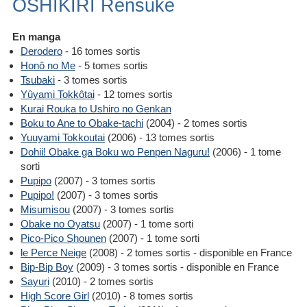
OSHIKIRI Rensuke
En manga
Derodero
- 16 tomes sortis
Honô no Me
- 5 tomes sortis
Tsubaki
- 3 tomes sortis
Yûyami Tokkôtai
- 12 tomes sortis
Kurai Rouka to Ushiro no Genkan
Boku to Ane to Obake-tachi
(2004) - 2 tomes sortis
Yuuyami Tokkoutai
(2006) - 13 tomes sortis
Dohii! Obake ga Boku wo Penpen Naguru!
(2006) - 1 tome
sorti
Pupipo
(2007) - 3 tomes sortis
Pupipo!
(2007) - 3 tomes sortis
Misumisou
(2007) - 3 tomes sortis
Obake no Oyatsu
(2007) - 1 tome sorti
Pico-Pico Shounen
(2007) - 1 tome sorti
le Perce Neige
(2008) - 2 tomes sortis - disponible en France
Bip-Bip Boy
(2009) - 3 tomes sortis - disponible en France
Sayuri
(2010) - 2 tomes sortis
High Score Girl
(2010) - 8 tomes sortis