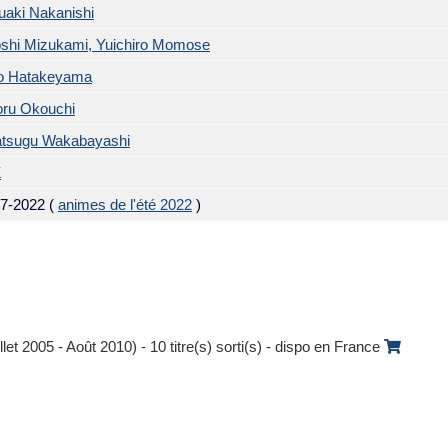
aki Nakanishi
shi Mizukami, Yuichiro Momose
o Hatakeyama
oru Okouchi
atsugu Wakabayashi
Z
07-2022
(
animes de l'été 2022
)
llet 2005 - Août 2010) - 10 titre(s) sorti(s) - dispo en France