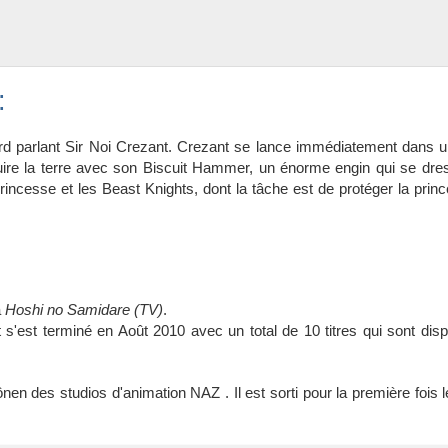
:
ard parlant Sir Noi Crezant. Crezant se lance immédiatement dans un
ruire la terre avec son Biscuit Hammer, un énorme engin qui se dre
 princesse et les Beast Knights, dont la tâche est de protéger la prin
a
Hoshi no Samidare (TV)
.
 s'est terminé en Août 2010 avec un total de 10 titres qui sont dis
n des studios d'animation NAZ . Il est sorti pour la première fois le