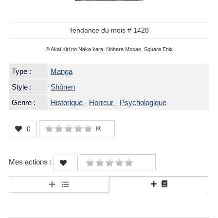
Tendance du mois #
1428
© Akai Kiri no Naka kara, Nohara Mosae, Square Enix
Type :
Manga
Style :
Shônen
Genre :
Historique
-
Horreur
-
Psychologique
0
[
0
]
Mes actions :