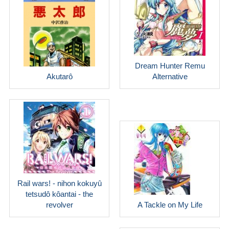
Dream Hunter Remu
Akutarô
Alternative
Rail wars! - nihon kokuyû
tetsudô kôantai - the
revolver
A Tackle on My Life