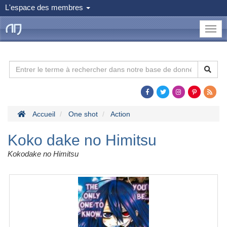
L'espace des membres
le
Dojo
Man
Accueil
One shot
Action
Koko dake no Himitsu
Kokodake no Himitsu