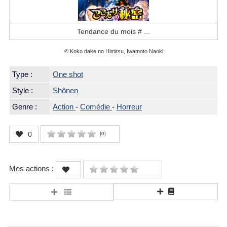
Tendance du mois #
...
© Koko dake no Himitsu, Iwamoto Naoki
Type :
One shot
Style :
Shônen
Genre :
Action
-
Comédie
-
Horreur
0
[
0
]
Mes actions :