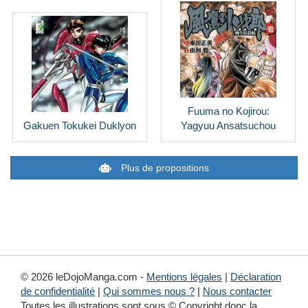
Fuuma no Kojirou:
Gakuen Tokukei Duklyon
Yagyuu Ansatsuchou
Plus de propositions
© 2026 leDojoManga.com -
Mentions légales
|
Déclaration
de confidentialité
|
Qui sommes nous ?
|
Nous contacter
Toutes les illustrations sont sous © Copyright donc la