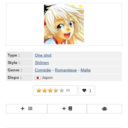
Type :
One shot
Style :
Shônen
Genre :
Comédie
-
Romantique
-
Mafia
Dispo :
Japon
1
[
2
]