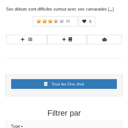
Ses débuts sont difficiles surtout avec ses camarades
[...]
0
[
2
]
Tous les One shot
Filtrer par
Type