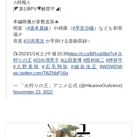
⚠特報⚠
|◤第1弾PV🎥解禁🎊◢|
本編映像が多数追加🔥
明楽（
#坂本真綾
）や綺羅（
#早見沙織
）なども初登
場🎉
音楽
#川井憲次
が手掛ける楽曲収録✨
📺2023/1/14(土)午後10:30
https://t.co/BRxq08qI7v
#火
狩りの王
#日向理恵子
#山田章博
#西村純二
#押井守
#久野美咲
#石毛翔弥
#細谷佳正
#WOWOW
pic.twitter.com/Ti6ZNbP16q
— 「火狩りの王」アニメ公式 (@HikarinoOuAnime)
November 23, 2022