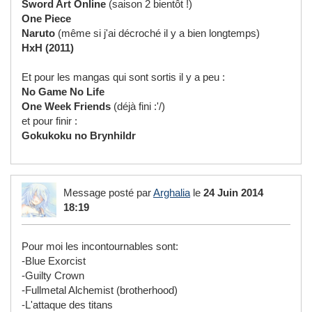
Sword Art Online
(saison 2 bientôt !)
One Piece
Naruto
(même si j'ai décroché il y a bien longtemps)
HxH (2011)
Et pour les mangas qui sont sortis il y a peu :
No Game No Life
One Week Friends
(déjà fini :'/)
et pour finir :
Gokukoku no Brynhildr
Message posté par
Arghalia
le
24 Juin 2014
18:19
Pour moi les incontournables sont:
-Blue Exorcist
-Guilty Crown
-Fullmetal Alchemist (brotherhood)
-L'attaque des titans