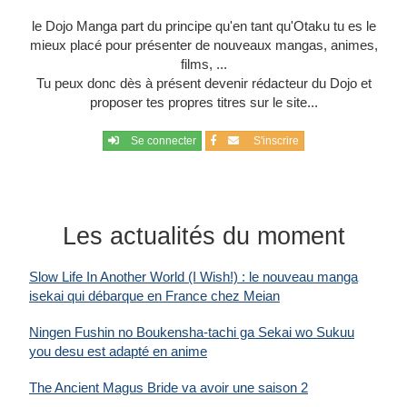
le Dojo Manga part du principe qu'en tant qu'Otaku tu es le
-
Psychologique
mieux placé pour présenter de nouveaux mangas, animes,
films, ...
-
Romantique
Tu peux donc dès à présent devenir rédacteur du Dojo et
proposer tes propres titres sur le site...
-
Science fiction
-
Social
Se connecter
S'inscrire
-
Sport
-
Suspense
Les actualités du moment
-
Tranche de vie
Slow Life In Another World (I Wish!) : le nouveau manga
-
Transgenre
isekai qui débarque en France chez Meian
-
Vampire
Ningen Fushin no Boukensha-tachi ga Sekai wo Sukuu
you desu est adapté en anime
-
Yaoi
The Ancient Magus Bride va avoir une saison 2