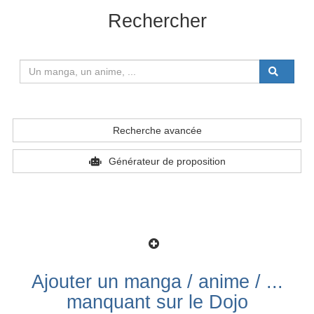
-
Enigme
Rechercher
-
Fantastique
-
Fantasy
-
Gastronomie
-
Guerre
Recherche avancée
-
Heroic fantasy
Générateur de proposition
-
Histoires courtes
-
Historique
-
Horreur
-
Humour
Ajouter un manga / anime / ...
-
Musique
manquant sur le Dojo
-
Police