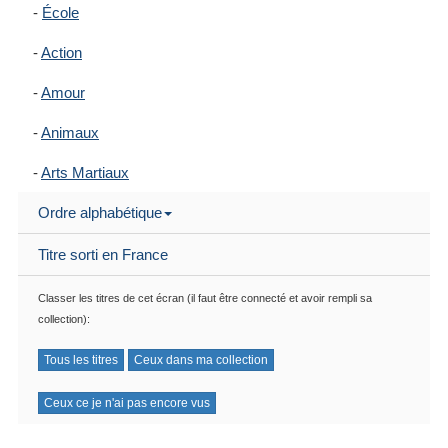
-
École
-
Action
-
Amour
-
Animaux
-
Arts Martiaux
-
Ordre alphabétique
Aventure
-
Comédie
Titre sorti en France
-
Contes
Classer les titres de cet écran (il faut être connecté et avoir rempli sa
collection):
-
Drame
Tous les titres
Ceux dans ma collection
-
Ecchi
Ceux ce je n'ai pas encore vus
-
Enfants