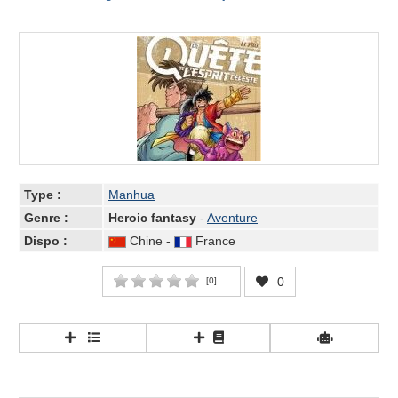
Type :
Manhua
Genre :
Heroic fantasy
-
Aventure
Dispo :
Chine -
France
0
[
0
]