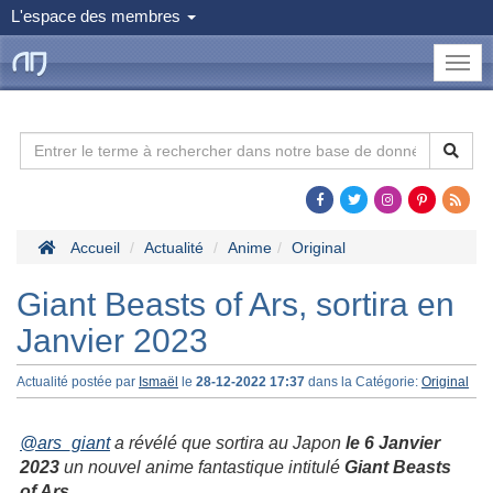
L'espace des membres
le
Dojo
Man
Accueil
Actualité
Anime
Original
Giant Beasts of Ars, sortira en
Janvier 2023
Actualité postée par
Ismaël
le
28-12-2022 17:37
dans la Catégorie:
Original
@ars_giant
a révélé que sortira au Japon
le 6 Janvier
2023
un nouvel anime fantastique intitulé
Giant Beasts
of Ars
.