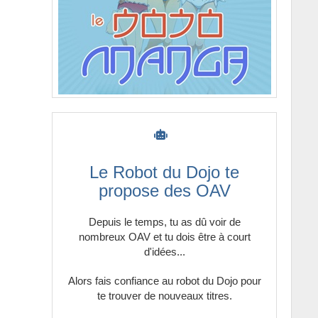
-
Maid
-
Mecha
-
MMORPG
-
Musique
-
Mythologie
Le Robot du Dojo te
-
Ninja
propose des OAV
-
Orient
Depuis le temps, tu as dû voir de
nombreux OAV et tu dois être à court
-
Otaku
d'idées...
-
Parodie
Alors fais confiance au robot du Dojo pour
te trouver de nouveaux titres.
-
Pirate