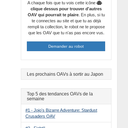
A chaque fois que tu vois cette icône
-
Police
clique dessus pour trouver d'autres
OAV qui pourrait te plaire
. En plus, si tu
-
Politique
te connectes au site et que tu as déjà
rempli ta collection, le robot ne te propose
-
Post-apocalyptique
que les OAV que tu n'as pas encore vus.
-
Psychologique
Demander au robot
-
Romantique
-
Samurai
Les prochains OAVs à sortir au Japon
-
Science fiction
-
Seconde guerre mondiale
Top 5 des tendances OAVs de la
semaine
-
Social
#1 - Jojo's Bizarre Adventure: Stardust
-
Sorcière
Crusaders OAV
-
Sport