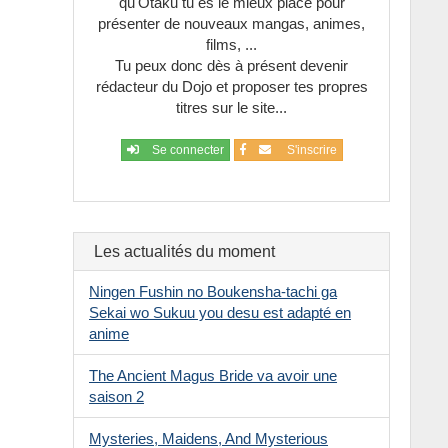
qu'Otaku tu es le mieux placé pour
-
Espionnage
présenter de nouveaux mangas, animes,
films, ...
-
Exorciste
Tu peux donc dès à présent devenir
rédacteur du Dojo et proposer tes propres
-
Famille
titres sur le site...
-
Fantôme
Se connecter
S'inscrire
-
Fantastique
-
Fantasy
Les actualités du moment
-
Folie
Ningen Fushin no Boukensha-tachi ga
-
Football
Sekai wo Sukuu you desu est adapté en
anime
-
Gastronomie
The Ancient Magus Bride va avoir une
-
Gore
saison 2
-
Guerre
Mysteries, Maidens, And Mysterious