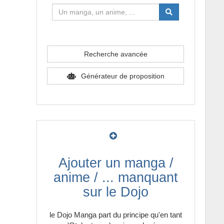
-
Démon
-
Documentaire
Recherche avancée
-
Drame
Générateur de proposition
-
Dresseur de monstre
-
Ecchi
-
Ecchi Trash
-
Enfants
Ajouter un manga /
-
Enigme
anime / ... manquant
-
Enquête
sur le Dojo
-
Espace
le Dojo Manga part du principe qu'en tant