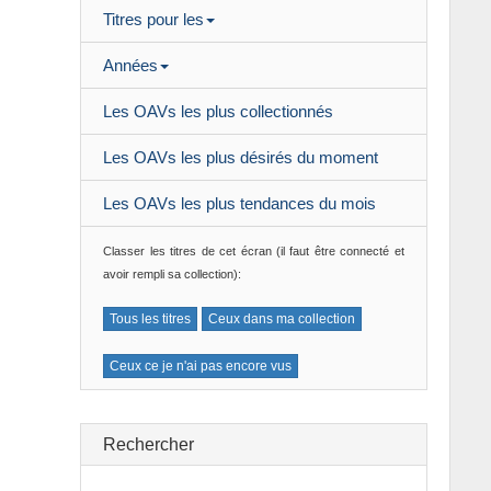
Titres pour les
-
Amour
Années
-
Animaux
Les OAVs les plus collectionnés
-
Arts Martiaux
Les OAVs les plus désirés du moment
-
Aventure
Les OAVs les plus tendances du mois
-
Baseball
Classer les titres de cet écran (il faut être connecté et
-
Basket
avoir rempli sa collection):
-
Club
Tous les titres
Ceux dans ma collection
-
Comédie
Ceux ce je n'ai pas encore vus
-
Combat
-
Contes
Rechercher
-
Cyber