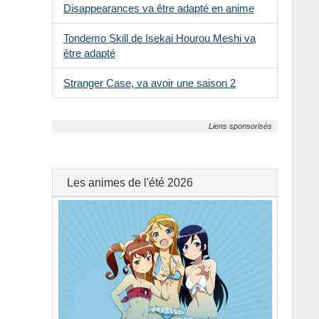
Disappearances va être adapté en anime
-
Harem
Tondemo Skill de Isekai Hourou Meshi va
-
Heroic fantasy
être adapté
-
Histoires courtes
Stranger Case, va avoir une saison 2
-
Historique
-
Horreur
-
Humour
Les animes de l'été 2026
-
Jeux
-
Littérature
-
Médecine
-
Mafia
-
Magical girl