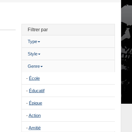
Filtrer par
Type
Style
Genre
-
École
-
Éducatif
-
Épique
-
Action
-
Amitié