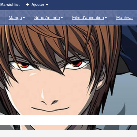
Ma wishlist
Ajouter
Manga
Série Animée
Film d'animation
Manhwa