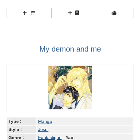
My demon and me
Type :
Manga
Style :
Josei
Genre :
Fantastique
-
Yaoi