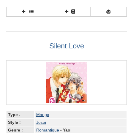
Silent Love
Type :
Manga
Style :
Josei
Genre :
Romantique
-
Yaoi