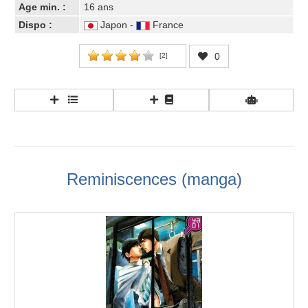
Age min. :
16 ans
Dispo :
Japon -
France
0
[
2
]
Reminiscences (manga)