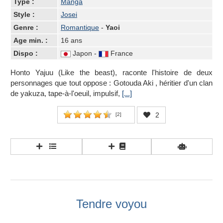
Type :
Manga
Style :
Josei
Genre :
Romantique
-
Yaoi
Age min. :
16 ans
Dispo :
Japon -
France
Honto Yajuu (Like the beast), raconte l'histoire de deux
personnages que tout oppose : Gotouda Aki , héritier d'un clan
de yakuza, tape-à-l'oeuil, impulsif,
[...]
2
[
2
]
Tendre voyou