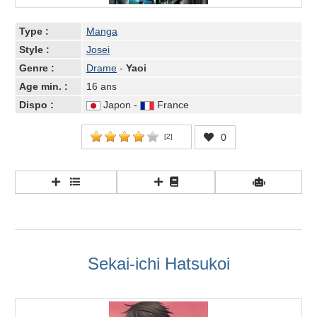
Type :
Manga
Style :
Josei
Genre :
Drame
-
Yaoi
Age min. :
16 ans
Dispo :
Japon -
France
0
[
2
]
Sekai-ichi Hatsukoi