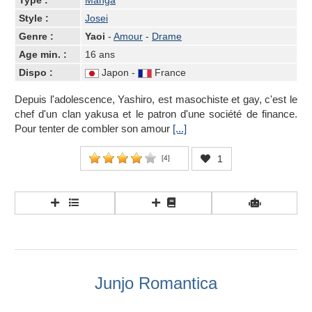
Type :
Manga
Style :
Josei
Genre :
Yaoi
-
Amour
-
Drame
Age min. :
16 ans
Dispo :
Japon -
France
Depuis l'adolescence, Yashiro, est masochiste et gay, c'est le
chef d'un clan yakusa et le patron d'une société de finance.
Pour tenter de combler son amour
[...]
1
[
4
]
Junjo Romantica