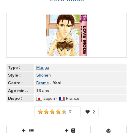
Type :
Manga
Style :
Shônen
Genre :
Drame
-
Yaoi
Age min. :
16 ans
Dispo :
Japon -
France
2
[
2
]