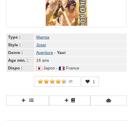
Type :
Manga
Style :
Josei
Genre :
Aventure
-
Yaoi
Age min. :
16 ans
Dispo :
Japon -
France
1
[
3
]