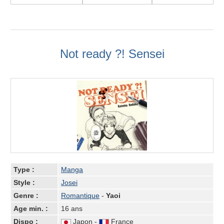
Not ready ?! Sensei
Type :
Manga
Style :
Josei
Genre :
Romantique
-
Yaoi
Age min. :
16 ans
Dispo :
Japon -
France