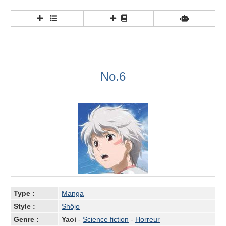
No.6
Type :
Manga
Style :
Shôjo
Genre :
Yaoi
-
Science fiction
-
Horreur