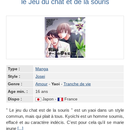
le Jeu du chat et de la souris
Type :
Manga
Style :
Josei
Genre :
Amour
-
Yaoi
-
Tranche de vie
Age min. :
16 ans
Dispo :
Japon -
France
" Le jeu du chat est de la souris " est un yaoi dans un style
commun, mais qui plait à tous. Kyoïchi est un homme soumis,
effacé et au caractère indécis. C'est pour cela qu'il se marie
jeune
[...]