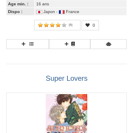
Age min. :
16 ans
Dispo :
Japon -
France
0
[
5
]
Super Lovers