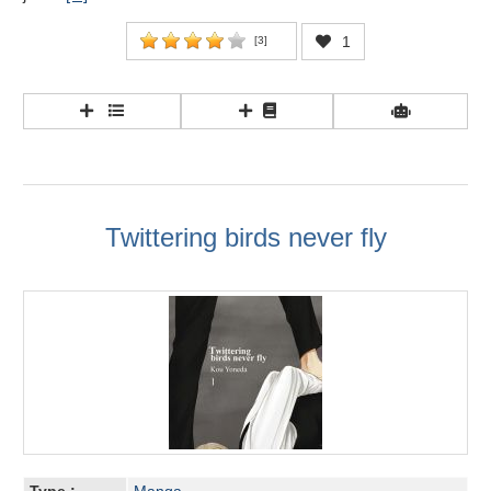
1
[
3
]
Twittering birds never fly