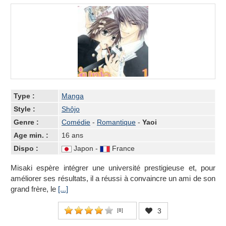
Type :
Manga
Style :
Shôjo
Genre :
Comédie
-
Romantique
-
Yaoi
Age min. :
16 ans
Dispo :
Japon -
France
Misaki espère intégrer une université prestigieuse et, pour
améliorer ses résultats, il a réussi à convaincre un ami de son
grand frère, le
[...]
3
[
8
]