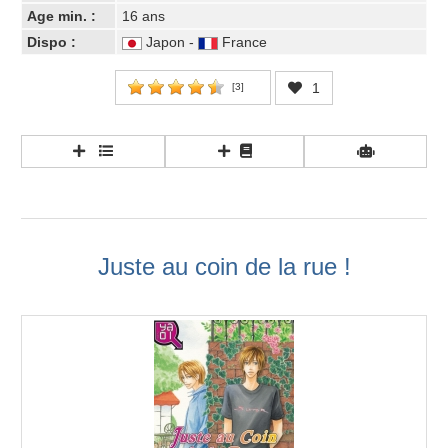
Age min. :
16 ans
Dispo :
Japon -
France
1
[
3
]
Juste au coin de la rue !