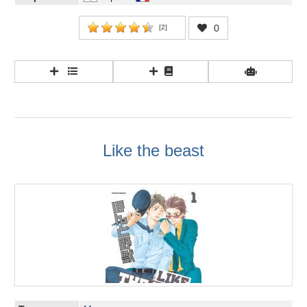
0
[
2
]
Like the beast