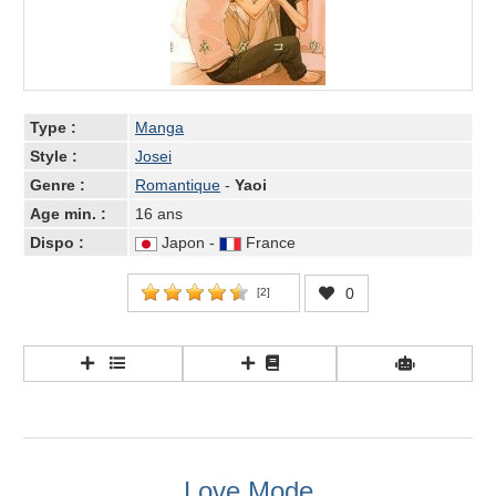
Type :
Manga
Style :
Josei
Genre :
Romantique
-
Yaoi
Age min. :
16 ans
Dispo :
Japon -
France
0
[
2
]
Love Mode