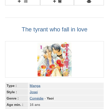
The tyrant who fall in love
Type :
Manga
Style :
Josei
Genre :
Comédie
-
Yaoi
Age min. :
16 ans