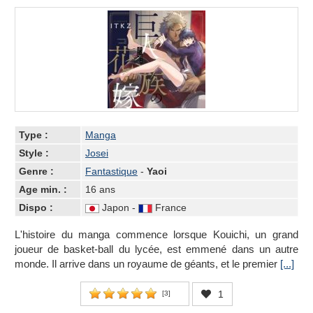
Type :
Manga
Style :
Josei
Genre :
Fantastique
-
Yaoi
Age min. :
16 ans
Dispo :
Japon -
France
L'histoire du manga commence lorsque Kouichi, un grand
joueur de basket-ball du lycée, est emmené dans un autre
monde. Il arrive dans un royaume de géants, et le premier
[...]
1
[
3
]