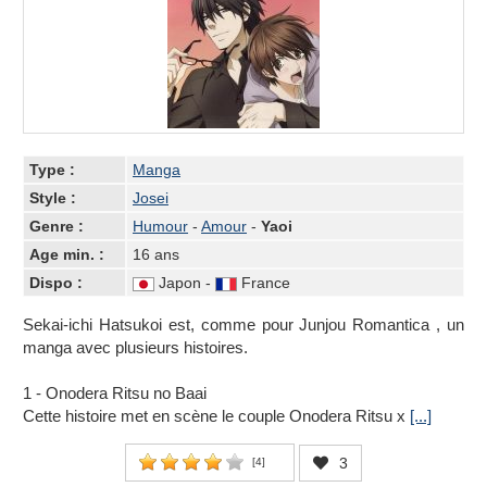
Type :
Manga
Style :
Josei
Genre :
Humour
-
Amour
-
Yaoi
Age min. :
16 ans
Dispo :
Japon -
France
Sekai-ichi Hatsukoi est, comme pour Junjou Romantica , un
manga avec plusieurs histoires.
1 - Onodera Ritsu no Baai
Cette histoire met en scène le couple Onodera Ritsu x
[...]
3
[
4
]